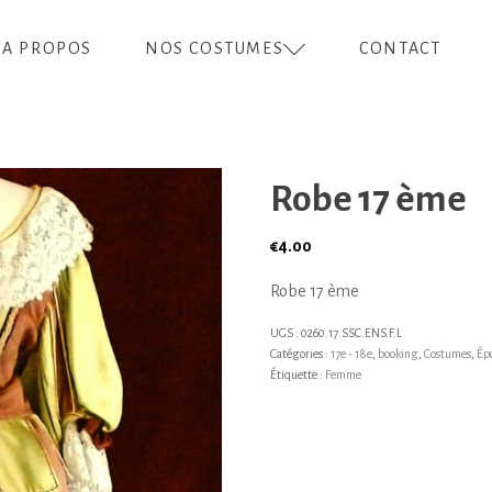
A PROPOS
NOS COSTUMES
CONTACT
Robe 17 ème
€
4.00
Robe 17 ème
UGS :
0260.17.SSC.ENS.F.L
Catégories :
17e - 18e
,
booking
,
Costumes
,
Ép
Étiquette :
Femme