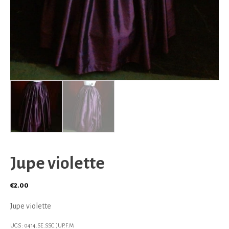
Jupe violette
€
2.00
Jupe violette
UGS :
0414.SE.SSC.JUP.F.M